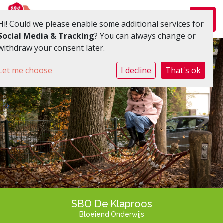
Toggl
Hi! Could we please enable some additional services for
Social Media & Tracking
? You can always change or
withdraw your consent later.
Let me choose
I decline
That's ok
SBO De Klaproos
Bloeiend Onderwijs